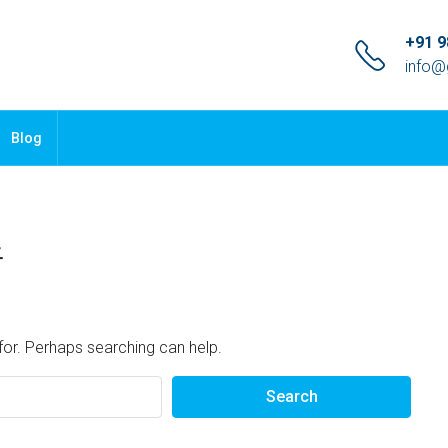
+91 
info@
Blog
노
for. Perhaps searching can help.
Search