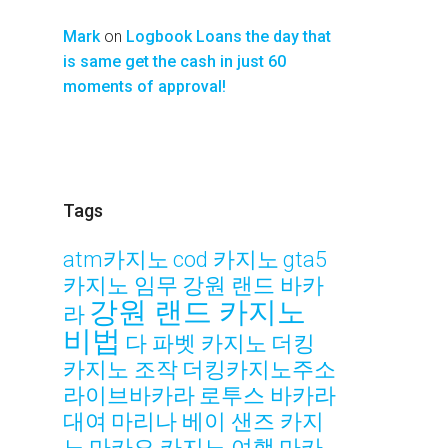
Mark
on
Logbook Loans the day that
is same get the cash in just 60
moments of approval!
Tags
atm카지노
cod 카지노
gta5
카지노 임무
강원 랜드 바카
강원 랜드 카지노
라
비법
다 파벳 카지노
더킹
카지노 조작
더킹카지노주소
라이브바카라
로투스 바카라
대여
마리나 베이 샌즈 카지
노
마카오 카지노 여행
마카