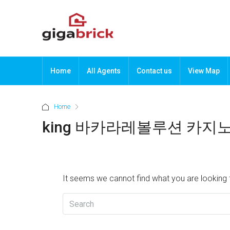
Home
All Agents
Contact us
View Map
Home
king 바카라레볼루션 카지
It seems we cannot find what you are looking 