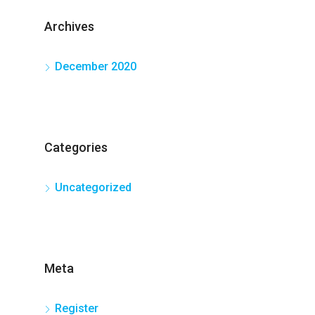
Archives
December 2020
Categories
Uncategorized
Meta
Register