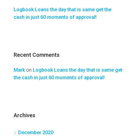
Logbook Loans the day that is same get the
cash in just 60 moments of approval!
Recent Comments
Mark
on
Logbook Loans the day that is same get
the cash in just 60 moments of approval!
Archives
December 2020