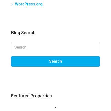
WordPress.org
Blog Search
Search
Featured Properties