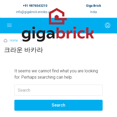
+91 9876543210
Giga Brick
info@gigabrick.enroles.com
India
Home
크라운 바카라
It seems we cannot find what you are looking
for. Perhaps searching can help.
Search