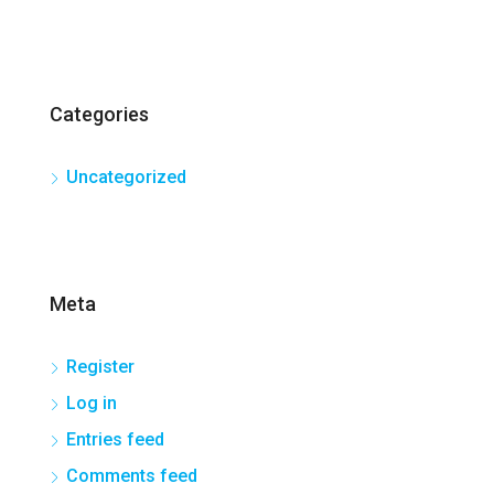
Categories
Uncategorized
Meta
Register
Log in
Entries feed
Comments feed