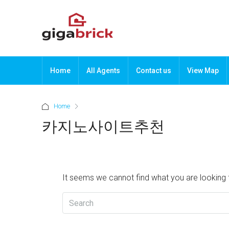
Home
All Agents
Contact us
View Map
Home
카지노사이트추천
It seems we cannot find what you are looking 