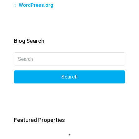
WordPress.org
Blog Search
Search
Featured Properties