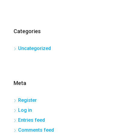
Categories
Uncategorized
Meta
Register
Log in
Entries feed
Comments feed