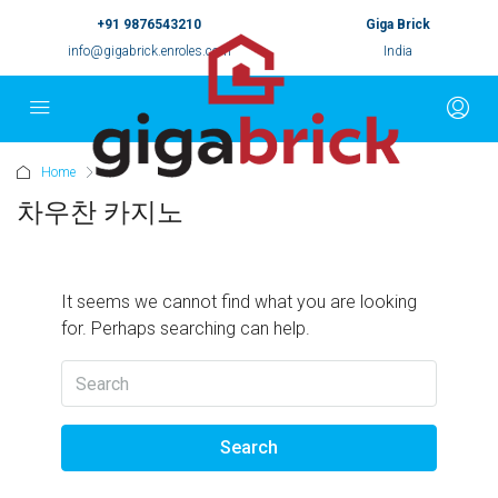
+91 9876543210
Giga Brick
info@gigabrick.enroles.com
India
Home
차우찬 카지노
It seems we cannot find what you are looking
for. Perhaps searching can help.
Search