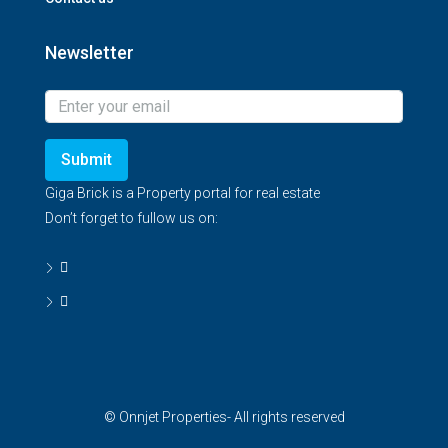
Newsletter
Submit
Giga Brick is a Property portal for real estate
Don’t forget to fullow us on:
© Onnjet Properties- All rights reserved