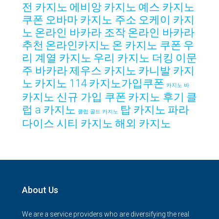
전 카지노
에비앙 카지노
예스 카지노
쿠폰
오바마 카지노 주소
오케이 카지
노
온라인 바카라 조작
온라인 바카라
추천
온라인카지노
온 카지노 쿠폰
우
리 계열 카지노
우리 카지노 더킹
이문
주 바카라
제우스 카지노
카니발 카지
노
카지노 114
카지노가입쿠폰
카지노 바
카지노 신규 가입 쿠폰
카지노 후기
클
럽 a 카지노
탑 카지노
파라
클럽 골드 카지노
다이스 시티 카지노
해외 카지노
About Us
We are a service providers who are diversifying the real