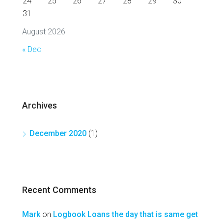
24
25
26
27
28
29
30
31
August 2026
« Dec
Archives
December 2020
(1)
Recent Comments
Mark
on
Logbook Loans the day that is same get