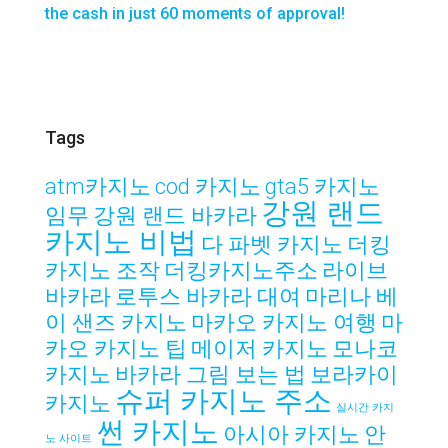
the cash in just 60 moments of approval!
Tags
atm카지노
cod 카지노
gta5 카지노
강원 랜드
임무
강원 랜드 바카라
카지노 비법
다 파벳 카지노
더킹
카지노 조작
더킹카지노주소
라이브
바카라
로투스 바카라 대여
마리나 베
이 샌즈 카지노
마카오 카지노 여행
마
카오 카지노 팁
메이저 카지노
모나코
카지노
바카라 그림 보는 법
보라카이
슈퍼 카지노 주소
카지노
실시간 카지
썬 카지노
아시아 카지노
안
노 사이트