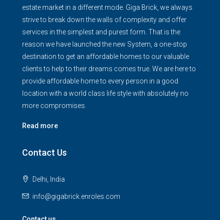
estate market in a different mode. Giga Brick, we always
strive to break down the walls of complexity and offer
services in the simplest and purest form. That is the
reason we have launched the new System, a one-stop
destination to get an affordable homes to our valuable
clients to help to their dreams comes true. We are here to
provide affordable home to every person in a good
location with a world class life style with absolutely no
more compromises.
Read more
Contact Us
Delhi, India
info@gigabrick.enroles.com
Contact us