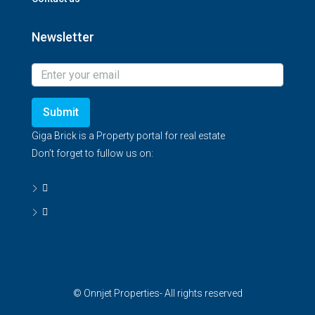
Newsletter
Submit
Giga Brick is a Property portal for real estate
Don’t forget to fullow us on:
© Onnjet Properties- All rights reserved