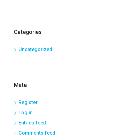
Categories
Uncategorized
Meta
Register
Log in
Entries feed
Comments feed