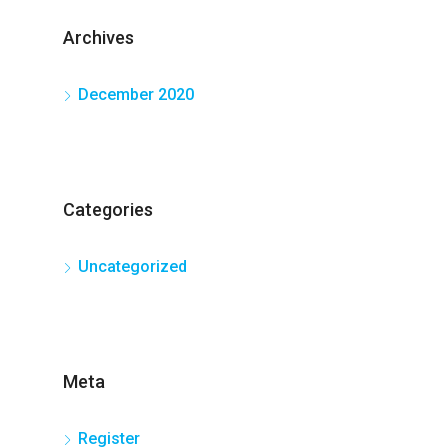
Archives
December 2020
Categories
Uncategorized
Meta
Register