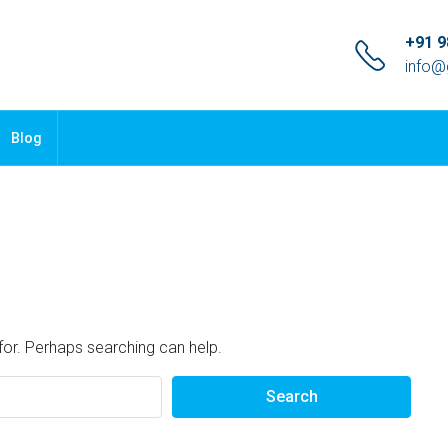
+91 
info@
Blog
for. Perhaps searching can help.
Search