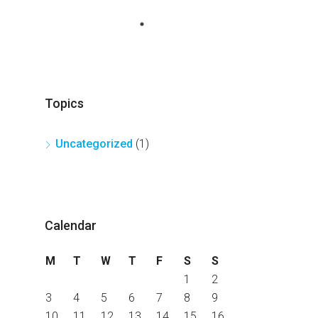
Topics
Uncategorized
(1)
Calendar
M
T
W
T
F
S
S
1
2
3
4
5
6
7
8
9
10
11
12
13
14
15
16