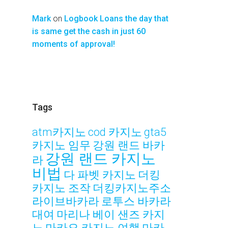
Mark
on
Logbook Loans the day that
is same get the cash in just 60
moments of approval!
Tags
atm카지노
cod 카지노
gta5
카지노 임무
강원 랜드 바카
강원 랜드 카지노
라
비법
다 파벳 카지노
더킹
카지노 조작
더킹카지노주소
라이브바카라
로투스 바카라
대여
마리나 베이 샌즈 카지
노
마카오 카지노 여행
마카