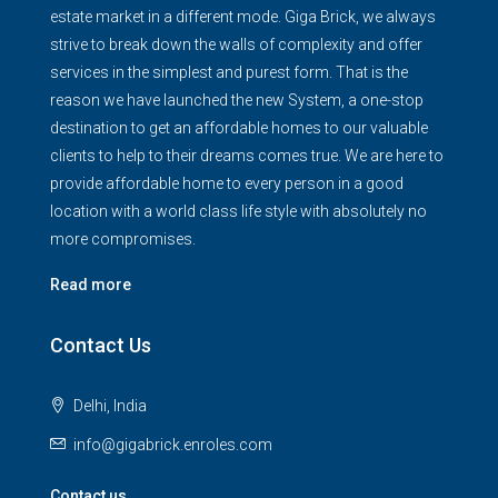
estate market in a different mode. Giga Brick, we always
strive to break down the walls of complexity and offer
services in the simplest and purest form. That is the
reason we have launched the new System, a one-stop
destination to get an affordable homes to our valuable
clients to help to their dreams comes true. We are here to
provide affordable home to every person in a good
location with a world class life style with absolutely no
more compromises.
Read more
Contact Us
Delhi, India
info@gigabrick.enroles.com
Contact us