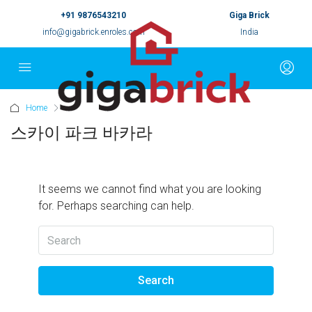
+91 9876543210
Giga Brick
info@gigabrick.enroles.com
India
Home
스카이 파크 바카라
It seems we cannot find what you are looking
for. Perhaps searching can help.
Search