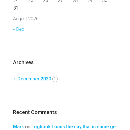
24
25
26
27
28
29
30
31
August 2026
« Dec
Archives
December 2020
(1)
Recent Comments
Mark
on
Logbook Loans the day that is same get