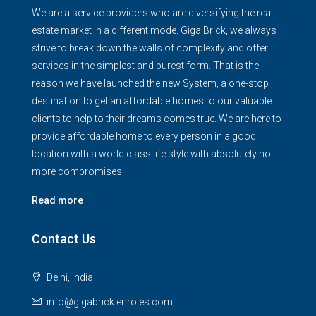
We are a service providers who are diversifying the real
estate market in a different mode. Giga Brick, we always
strive to break down the walls of complexity and offer
services in the simplest and purest form. That is the
reason we have launched the new System, a one-stop
destination to get an affordable homes to our valuable
clients to help to their dreams comes true. We are here to
provide affordable home to every person in a good
location with a world class life style with absolutely no
more compromises.
Read more
Contact Us
Delhi, India
info@gigabrick.enroles.com