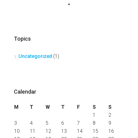
Topics
Uncategorized
(1)
Calendar
M
T
W
T
F
S
S
1
2
3
4
5
6
7
8
9
10
11
12
13
14
15
16