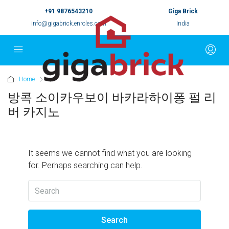
+91 9876543210
Giga Brick
info@gigabrick.enroles.com
India
Home
방콕 소이카우보이 바카라하이퐁 펄 리
버 카지노
It seems we cannot find what you are looking
for. Perhaps searching can help.
Search