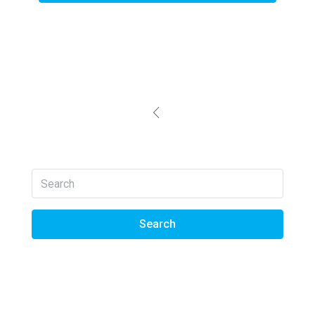
Search