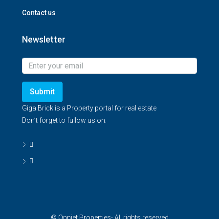
Contact us
Newsletter
Submit
Giga Brick is a Property portal for real estate
Don’t forget to fullow us on:
© Onnjet Properties- All rights reserved