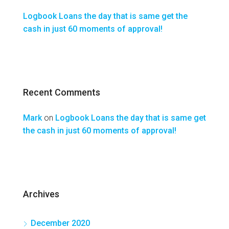
Logbook Loans the day that is same get the
cash in just 60 moments of approval!
Recent Comments
Mark
on
Logbook Loans the day that is same get
the cash in just 60 moments of approval!
Archives
December 2020