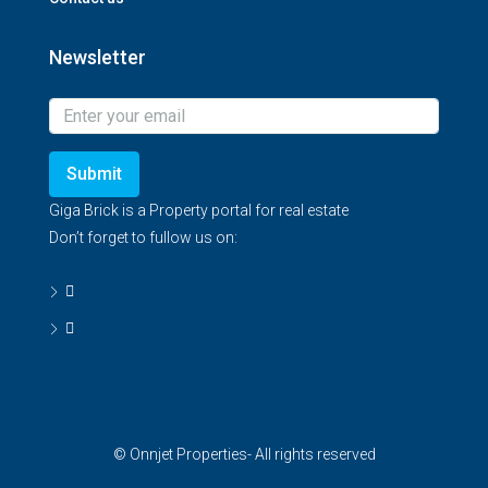
Newsletter
Submit
Giga Brick is a Property portal for real estate
Don’t forget to fullow us on:
© Onnjet Properties- All rights reserved