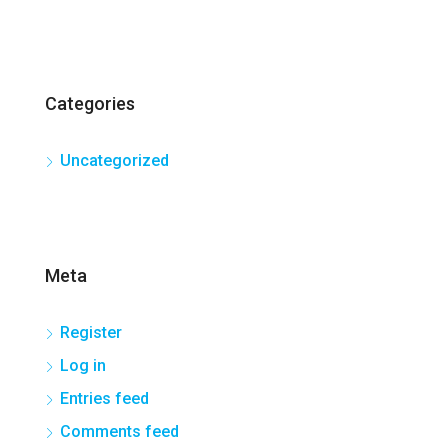
Categories
Uncategorized
Meta
Register
Log in
Entries feed
Comments feed