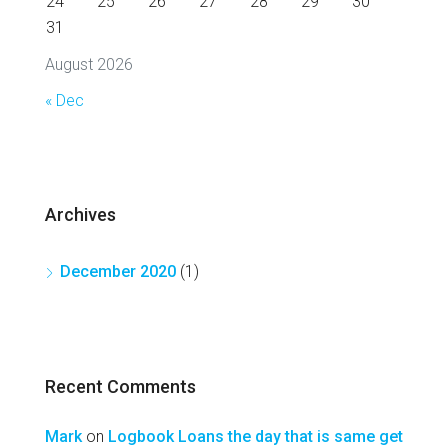
24
25
26
27
28
29
30
31
August 2026
« Dec
Archives
December 2020
(1)
Recent Comments
Mark
on
Logbook Loans the day that is same get