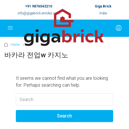
+91 9876543210
Giga Brick
info@gigabrick.enroles.com
India
Home
바카라 전업w 카지노
It seems we cannot find what you are looking
for. Perhaps searching can help.
Search