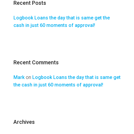
Recent Posts
Logbook Loans the day that is same get the
cash in just 60 moments of approval!
Recent Comments
Mark
on
Logbook Loans the day that is same get
the cash in just 60 moments of approval!
Archives