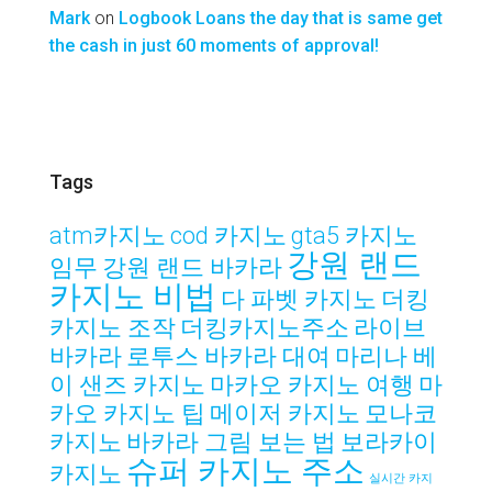
Mark
on
Logbook Loans the day that is same get
the cash in just 60 moments of approval!
Tags
atm카지노
cod 카지노
gta5 카지노
강원 랜드
임무
강원 랜드 바카라
카지노 비법
다 파벳 카지노
더킹
카지노 조작
더킹카지노주소
라이브
바카라
로투스 바카라 대여
마리나 베
이 샌즈 카지노
마카오 카지노 여행
마
카오 카지노 팁
메이저 카지노
모나코
카지노
바카라 그림 보는 법
보라카이
슈퍼 카지노 주소
카지노
실시간 카지