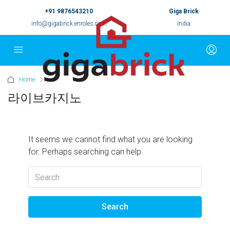
+91 9876543210
Giga Brick
info@gigabrick.enroles.com
India
Home
라이브카지노
It seems we cannot find what you are looking
for. Perhaps searching can help.
Search