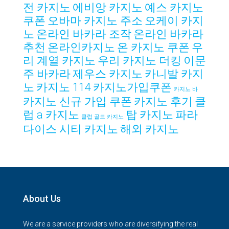
전 카지노
에비앙 카지노
예스 카지노
쿠폰
오바마 카지노 주소
오케이 카지
노
온라인 바카라 조작
온라인 바카라
추천
온라인카지노
온 카지노 쿠폰
우
리 계열 카지노
우리 카지노 더킹
이문
주 바카라
제우스 카지노
카니발 카지
노
카지노 114
카지노가입쿠폰
카지노 바
카지노 신규 가입 쿠폰
카지노 후기
클
럽 a 카지노
탑 카지노
파라
클럽 골드 카지노
다이스 시티 카지노
해외 카지노
About Us
We are a service providers who are diversifying the real