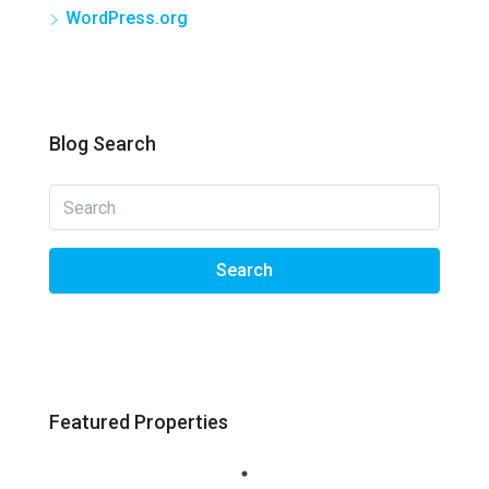
WordPress.org
Blog Search
Search
Featured Properties