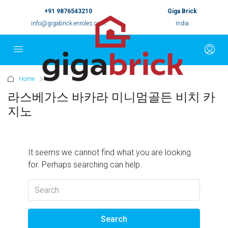
+91 9876543210
Giga Brick
info@gigabrick.enroles.com
India
Home
라스베가스 바카라 미니멈골든 비치 카
지노
It seems we cannot find what you are looking
for. Perhaps searching can help.
Search