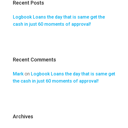
Recent Posts
Logbook Loans the day that is same get the
cash in just 60 moments of approval!
Recent Comments
Mark
on
Logbook Loans the day that is same get
the cash in just 60 moments of approval!
Archives