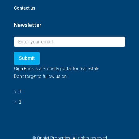
Contact us
Newsletter
Submit
Giga Brick is a Property portal for real estate
Don’t forget to fullow us on:
© Onnjet Properties- All rights reserved