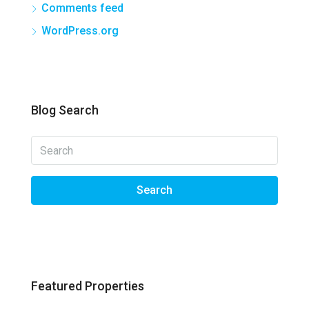
Comments feed
WordPress.org
Blog Search
Search
Featured Properties