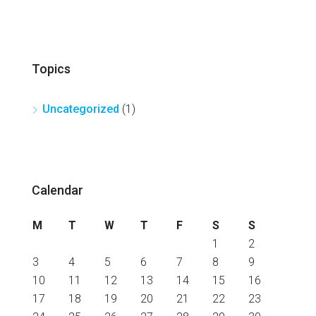
Topics
Uncategorized
(1)
Calendar
M
T
W
T
F
S
S
1
2
3
4
5
6
7
8
9
10
11
12
13
14
15
16
17
18
19
20
21
22
23