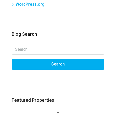
WordPress.org
Blog Search
Search
Featured Properties