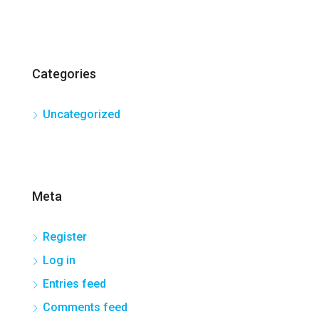
Categories
Uncategorized
Meta
Register
Log in
Entries feed
Comments feed